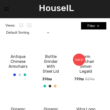
HouseIL
0
Views:
Filter
Antique
Bottle
Form
SALE!
Chinese
Grinder
Armchair
Armchairs
With
Simon
Steel Lid
Legald
396
₪
799
₪
829
₪
Organic
Organic
Vitra Logo